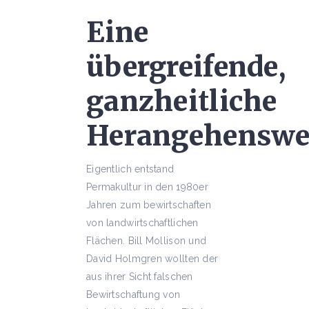
Eine
übergreifende,
ganzheitliche
Herangehenswe
Eigentlich entstand
Permakultur in den 1980er
Jahren zum bewirtschaften
von landwirtschaftlichen
Flächen. Bill Mollison und
David Holmgren wollten der
aus ihrer Sicht falschen
Bewirtschaftung von