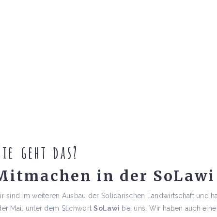
GO GREEN,
ZELEBRIEREND
ie geht das?
Mitmachen in der SoLawi
r sind im weiteren Ausbau der Solidarischen Landwirtschaft und ha
er Mail unter dem Stichwort
SoLawi
bei uns. Wir haben auch eine W