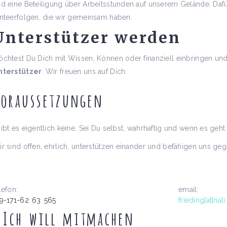
d eine Beteiligung über Arbeitsstunden auf unserem Gelände. Dafü
nteerfolgen, die wir gemeinsam haben.
Unterstützer werden
chtest Du Dich mit Wissen, Können oder finanziell einbringen und
nterstützer
. Wir freuen uns auf Dich.
oraussetzungen
ibt es eigentlich keine. Sei Du selbst, wahrhaftig und wenn es geht 
r sind offen, ehrlich, unterstützen einander und befähigen uns ge
lefon:
email:
9-171-62
63
565
frieding[at]nal
0
0
Ich will mitmachen