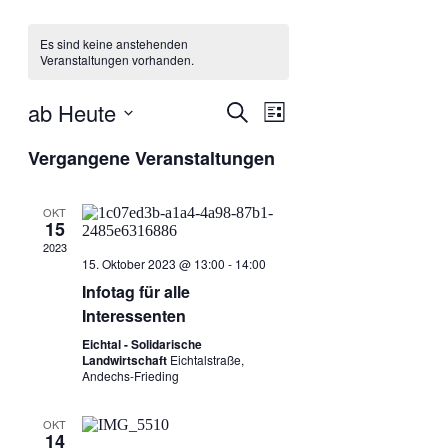
Es sind keine anstehenden
Veranstaltungen vorhanden.
ab Heute
Veranstaltu
Suche
Veranstaltung
List
Datum
Ansichten-
Vergangene Veranstaltungen
wählen.
Suche
Navigation
OKT
und
15
2023
15. Oktober 2023 @ 13:00
-
14:00
Ansichten,
Infotag für alle
Interessenten
Navigation
Eichtal - Solidarische
Landwirtschaft
Eichtalstraße,
Andechs-Frieding
OKT
14