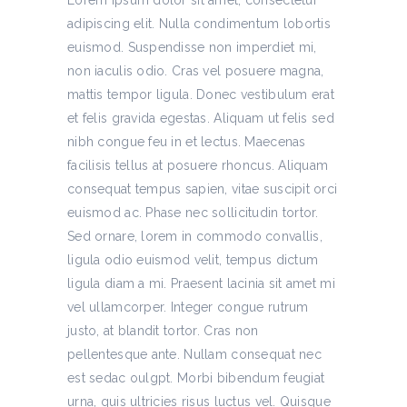
Lorem ipsum dolor sit amet, consectetur
adipiscing elit. Nulla condimentum lobortis
euismod. Suspendisse non imperdiet mi,
non iaculis odio. Cras vel posuere magna,
mattis tempor ligula. Donec vestibulum erat
et felis gravida egestas. Aliquam ut felis sed
nibh congue feu in et lectus. Maecenas
facilisis tellus at posuere rhoncus. Aliquam
consequat tempus sapien, vitae suscipit orci
euismod ac. Phase nec sollicitudin tortor.
Sed ornare, lorem in commodo convallis,
ligula odio euismod velit, tempus dictum
ligula diam a mi. Praesent lacinia sit amet mi
vel ullamcorper. Integer congue rutrum
justo, at blandit tortor. Cras non
pellentesque ante. Nullam consequat nec
est sedac oulgpt. Morbi bibendum feugiat
urna, quis ultricies risus luctus vel. Quisque