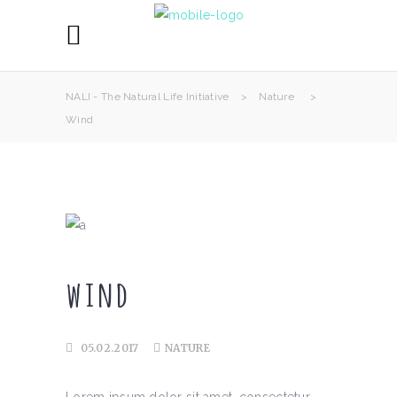
NALI - The Natural Life Initiative
>
Nature
>
Wind
wind
05.02.2017
NATURE