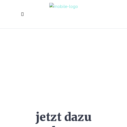
freeding t-shirts
07.01.2019
Nali News
jetzt dazu