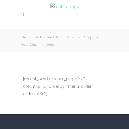
NALI - The Natural Life Initiative
>
Shop
>
Four Columns Wide
[recent_products per_page=“12″
columns=“4″ orderby=“menu_order“
order=“ASC“]