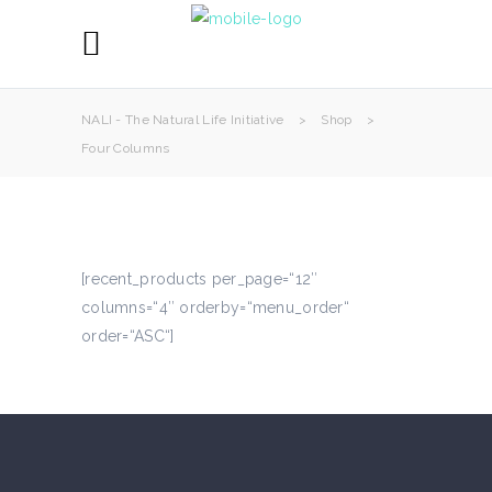
NALI - The Natural Life Initiative
>
Shop
>
Four Columns
[recent_products per_page=“12″
columns=“4″ orderby=“menu_order“
order=“ASC“]