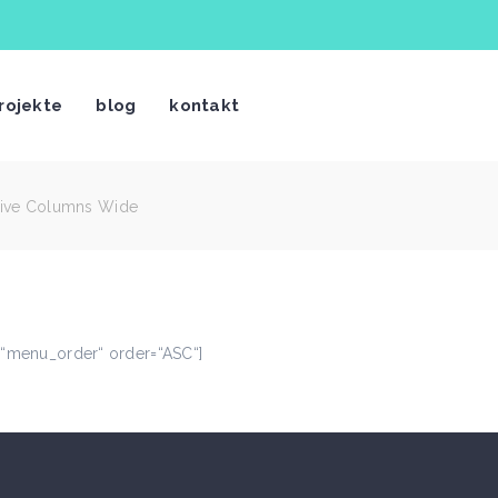
rojekte
blog
kontakt
ive Columns Wide
=“menu_order“ order=“ASC“]