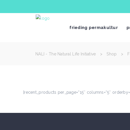
frieding permakultur
p
NALI - The Natural Life Initiative
>
Shop
>
F
[recent_products per_page=“15″ columns=“5″ orderby