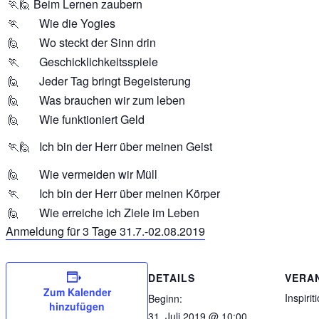
🏃‍🙋‍ Beim Lernen zaubern
🏃‍ Wie die Yogies
🙋‍ Wo steckt der Sinn drin
🏃‍ Geschicklichkeitsspiele
🙋‍ Jeder Tag bringt Begeisterung
🙋‍ Was brauchen wir zum leben
🙋‍ Wie funktioniert Geld
🏃‍🙋‍ Ich bin der Herr über meinen Geist
🙋‍ Wie vermeiden wir Müll
🏃‍ Ich bin der Herr über meinen Körper
🙋‍ Wie erreiche ich Ziele im Leben
Anmeldung für 3 Tage 31.7.-02.08.2019
DETAILS
VERA
Zum Kalender
Inspiri
Beginn:
hinzufügen
31. Juli 2019 @ 10:00