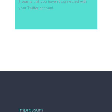
It seams that you haven't connected with
your Twitter account
Impressum