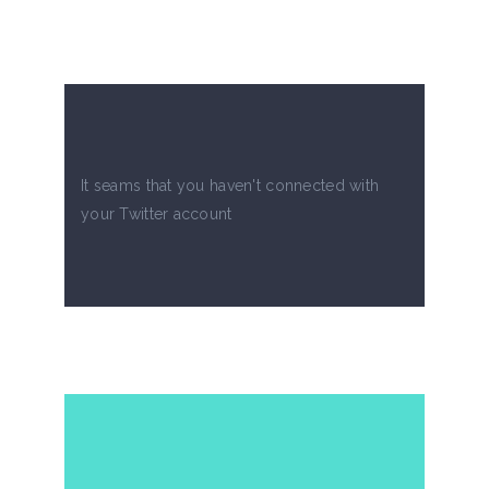
It seams that you haven't connected with
your Twitter account