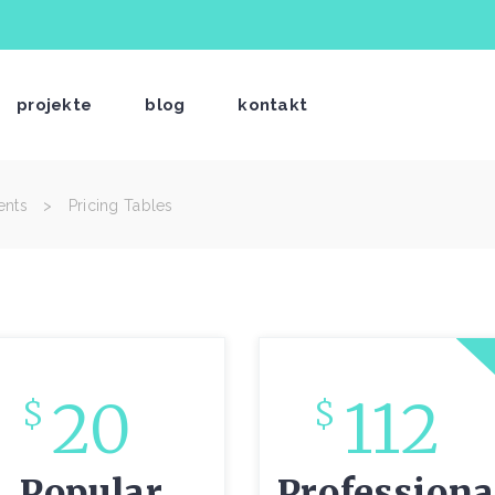
projekte
blog
kontakt
ents
>
Pricing Tables
20
112
$
$
Popular
Professiona