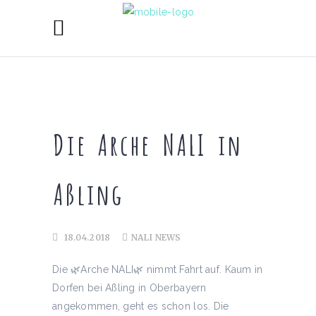
Die Arche NALI in
Aßling
18.04.2018
NALI NEWS
Die
🌿
Arche NALI
🌿
nimmt Fahrt auf. Kaum in
Dorfen bei Aßling in Oberbayern
angekommen, geht es schon los. Die