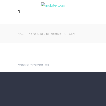
NALI - The Natural Life Initiative
>
Cart
[woocommerce_cart]